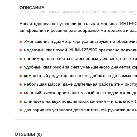
ОПИСАНИЕ
УГЛОВАЯ ШЛИФОВАЛЬНАЯ МАШИНА ИНТЕРСКОЛ УШМ-125/900, 900ВТ, 42.1.
Новая одноручная углошлифовальная машина "ИНТЕРСК
шлифования и резания разнообразных материалов и расс
Уменьшенный диаметр корпуса инструмента обеспечив
надежный хват рукой. УШМ-125/900 прекрасно подход
например, для работы в стесненных условиях, но в то
удобный хват рукой за счет уменьшенного диаметра к
компактный редуктор позволяет добраться до самых с
небольшая масса: даже длительная работа этим инстр
мощный высокопроизводительный электродвигатель дл
шпиндель на двух подшипниках качения – игольчатом (
два варианта установки дополнительной рукоятки для
ОТЗЫВЫ (0)