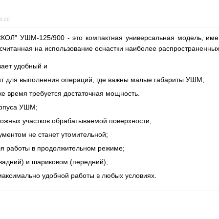
0.00
ОЛ" УШМ-125/900 - это компактная универсальная модель, им
читанная на использование оснастки наиболее распространенных
ает удобный и
ит для выполнения операций, где важны малые габариты УШМ,
 же время требуется достаточная мощность.
орпуса УШМ;
ложных участков обрабатываемой поверхности;
ументом не станет утомительной;
я работы в продолжительном режиме;
задний) и шариковом (передний);
 максимально удобной работы в любых условиях.