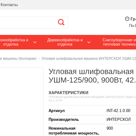
Контакты
Гр
Пн-
онообработка и
Деревообработка и
Снегоуборочная и
отделка
отделка
тепловая техника
 машины (болгарки)
Угловая шлифовальная машина ИНТЕРСКОЛ УШМ-125/9
Угловая шлифовальна
УШМ-125/900, 900Вт, 42.
ХАРАКТЕРИСТИКИ
УГЛОВАЯ ШЛИФОВАЛЬНАЯ МАШИНА ИНТЕРСКОЛ УШМ-125/
42.1.0.00
Артикул
INT-42.1.0.00
Производитель
ИНТЕРСКОЛ
Номинальная
900
потребляемая мощность,