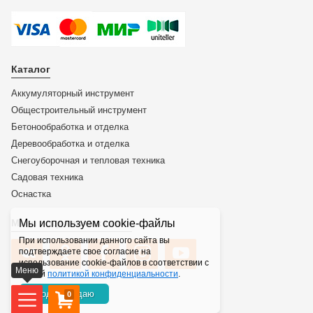
Каталог
Аккумуляторный инструмент
Общестроительный инструмент
Бетонообработка и отделка
Деревообработка и отделка
Снегоуборочная и тепловая техника
Садовая техника
Оснастка
Мы используем cookie-файлы
Мы в социальных сетях
При использовании данного сайта вы
подтверждаете свое согласие на
использование cookie-файлов в соответствии с
Меню
нашей
политикой конфиденциальности
.
Подтверждаю
0