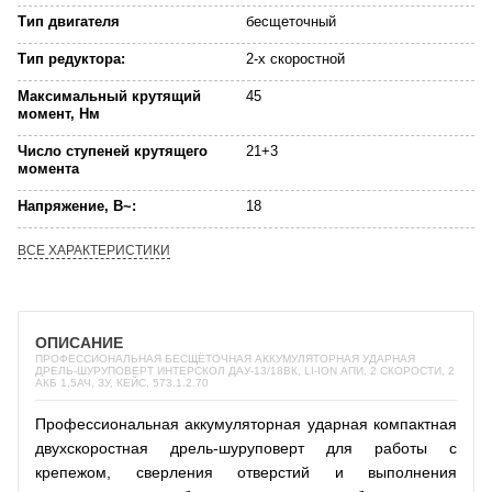
Тип двигателя
бесщеточный
Тип редуктора:
2-х скоростной
Максимальный крутящий
45
момент, Нм
Число ступеней крутящего
21+3
момента
Напряжение, В~:
18
ВСЕ ХАРАКТЕРИСТИКИ
ОПИСАНИЕ
ПРОФЕССИОНАЛЬНАЯ БЕСЩЁТОЧНАЯ АККУМУЛЯТОРНАЯ УДАРНАЯ
ДРЕЛЬ-ШУРУПОВЕРТ ИНТЕРСКОЛ ДАУ-13/18ВК, LI-ION АПИ, 2 СКОРОСТИ, 2
АКБ 1,5АЧ, ЗУ, КЕЙС, 573.1.2.70
Профессиональная аккумуляторная ударная компактная
двухскоростная дрель-шуруповерт для работы с
крепежом, сверления отверстий и выполнения