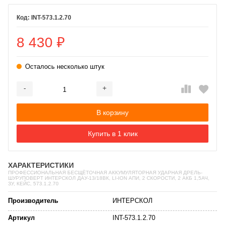
INT-573.1.2.70
8 430
₽
Осталось несколько штук
-
+
Добавляется...
Добавлен
В корзину
Купить в 1 клик
ХАРАКТЕРИСТИКИ
ПРОФЕССИОНАЛЬНАЯ БЕСЩЁТОЧНАЯ АККУМУЛЯТОРНАЯ УДАРНАЯ ДРЕЛЬ-
ШУРУПОВЕРТ ИНТЕРСКОЛ ДАУ-13/18ВК, LI-ION АПИ, 2 СКОРОСТИ, 2 АКБ 1,5АЧ,
ЗУ, КЕЙС, 573.1.2.70
Производитель
ИНТЕРСКОЛ
Артикул
INT-573.1.2.70