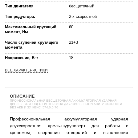
Тип двигателя
бесщеточный
Тип редуктора:
2-х скоростной
Максимальный крутящий
60
момент, Нм
Число ступеней крутящего
21+3
момента
Напряжение, В~:
18
ВСЕ ХАРАКТЕРИСТИКИ
ОПИСАНИЕ
ПРОФЕССИОНАЛЬНАЯ БЕСЩЁТОЧНАЯ АККУМУЛЯТОРНАЯ УДАРНАЯ
ДРЕЛЬ-ШУРУПОВЕРТ ИНТЕРСКОЛ ДАУ-13/18В, LI-ION АПИ, 2 СКОРОСТИ,
БЕЗ АКБ И ЗУ, КЕЙС, 574.0.0.70
Профессиональная аккумуляторная ударная
двухскоростная дрель-шуруповерт для работы с
крепежом, сверления отверстий и выполнения