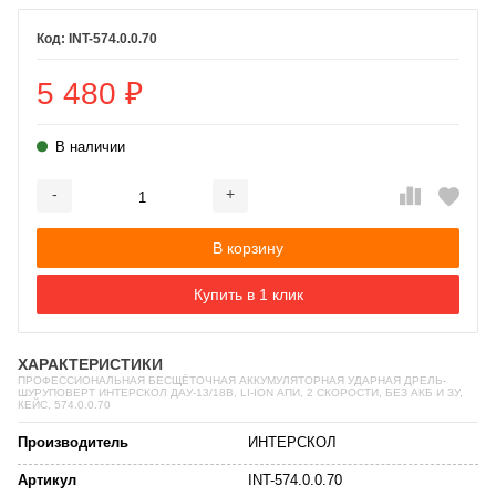
INT-574.0.0.70
5 480
₽
В наличии
-
+
Добавляется...
Добавлен
В корзину
Купить в 1 клик
ХАРАКТЕРИСТИКИ
ПРОФЕССИОНАЛЬНАЯ БЕСЩЁТОЧНАЯ АККУМУЛЯТОРНАЯ УДАРНАЯ ДРЕЛЬ-
ШУРУПОВЕРТ ИНТЕРСКОЛ ДАУ-13/18В, LI-ION АПИ, 2 СКОРОСТИ, БЕЗ АКБ И ЗУ,
КЕЙС, 574.0.0.70
Производитель
ИНТЕРСКОЛ
Артикул
INT-574.0.0.70