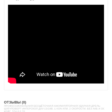
ОТЗЫВЫ (0)
ПРОФЕССИОНАЛЬНАЯ БЕСЩЁТОЧНАЯ АККУМУЛЯТОРНАЯ УДАРНАЯ ДРЕЛЬ-
ШУРУПОВЕРТ ИНТЕРСКОЛ ДАУ-13/18В, LI-ION АПИ, 2 СКОРОСТИ, БЕЗ АКБ И ЗУ,
КЕЙС, 574.0.0.70