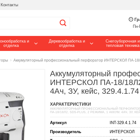
Контакты
Гр
Пн-
онообработка и
Деревообработка и
Снегоуборочная и
отделка
отделка
тепловая техника
торы
Аккумуляторный профессиональный перфоратор ИНТЕРСКОЛ ПА-18/18Л2, 
Аккумуляторный профе
ИНТЕРСКОЛ ПА-18/18Л2, 
4Ач, ЗУ, кейс, 329.4.1.74
ХАРАКТЕРИСТИКИ
АККУМУЛЯТОРНЫЙ ПРОФЕССИОНАЛЬНЫЙ ПЕРФОРАТОР
ПА-18/18Л2, SDS-PLUS, 2 РЕЖИМА, 1 АККУМ. 4АЧ, ЗУ, КЕЙ
Артикул
INT-329.4.1.74
Производитель
ИНТЕРСКОЛ