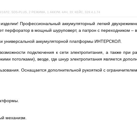
 SDS-PLUS, 2 РЕЖИМА, 1 АККУМ. 4АЧ, ЗУ, КЕЙС, 329.4.1.74
м изделии! Профессиональный аккумуляторный легкий двухрежимн
ет перфоратор в мощный шуруповерт, а патрон с переходником – в
ми универсальной аккумуляторной платформы ИНТЕРСКОЛ.
возможности подключения к сети электропитания, а также при р
кими потолками), везде, где шнур электропитания является допол
ьзования. Оснащается дополнительной рукояткой с ограничителем
латформы.
ый механизм.