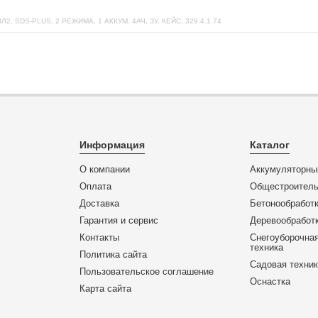
DS-PLUS, 2 РЕЖИМА, 1 АККУМ. 4АЧ, ЗУ, КЕЙС, 329.4.1.74
Информация
Каталог
О компании
Аккумуляторны
Оплата
Общестроитель
Доставка
Бетонообработк
Гарантия и сервис
Деревообработк
Контакты
Снегоуборочная
техника
Политика сайта
Садовая техни
Пользовательское соглашение
Оснастка
Карта сайта