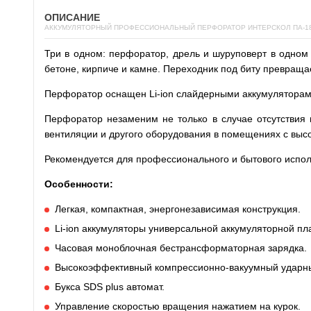
ОПИСАНИЕ
АККУМУЛЯТОРНЫЙ ПРОФЕССИОНАЛЬНЫЙ ПЕРФОРАТОР ИНТЕРСКОЛ ПА-18/18Л2,
Три в одном: перфоратор, дрель и шуруповерт в одно
бетоне, кирпиче и камне. Переходник под биту превраща
Перфоратор оснащен Li-ion слайдерными аккумулятора
Перфоратор незаменим не только в случае отсутствия 
вентиляции и другого оборудования в помещениях с высо
Рекомендуется для профессионального и бытового испол
Особенности:
Легкая, компактная, энергонезависимая конструкция.
Li-ion аккумуляторы универсальной аккумуляторной п
Часовая моноблочная бестрансформаторная зарядка.
Высокоэффективный компрессионно-вакуумный ударн
Букса SDS plus автомат.
Управление скоростью вращения нажатием на курок.